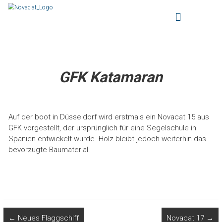
Zum
NOVACAT KATAMARANE
Inhalt
Katamarane selber bauen – Bauanleitungen
springen
und Zubehör
GFK Katamaran
Auf der boot in Düsseldorf wird erstmals ein Novacat 15 aus
GFK vorgestellt, der ursprünglich für eine Segelschule in
Spanien entwickelt wurde. Holz bleibt jedoch weiterhin das
bevorzugte Baumaterial.
←
Neues Flaggschiff
Novacat 17
→